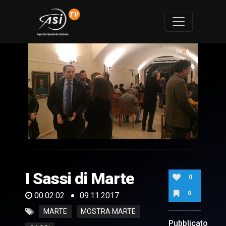
0
of
2
minutes,
I Sassi di Marte
2
0
seconds
0
00:02:02
09.11.2017
MARTE
MOSTRA MARTE
Pubblicato