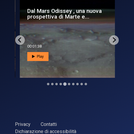
e
Dal Mars Odissey , una nuova
La
prospettiva di Marte e...
‘sc
00:01:38
00:0
Play
Privacy
Contatti
Dichiarazione di accessibilità