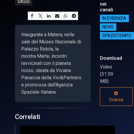
SASSI
nei
canali
IN EVIDENZA
NEWS
Inaugurata a Matera, nelle
SPAZIOTEMPO
sale del Museo Nazionale di
Palazzo Ridola, la
mostra Marte, incontri
Download
ravvicinati con il pianeta
Video
rosso, ideata da Viviana
(31.59
Panaccia della Vivi&Partners
MB)
e promossa dall’Agenzia
Spaziale Italiana
Scarica
Correlati