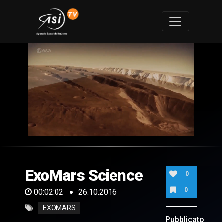
0
of
2
minutes,
ExoMars Science
2
0
seconds
0
00:02:02
26.10.2016
EXOMARS
Pubblicato