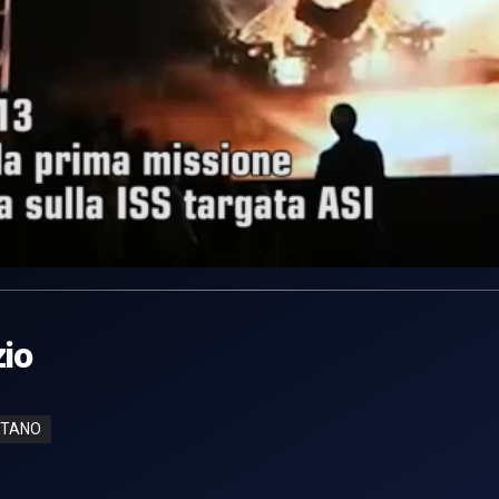
zio
ITANO