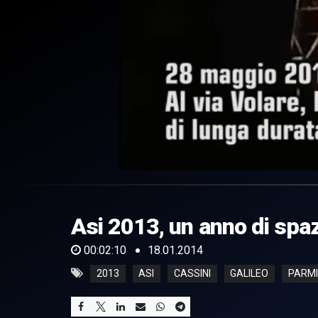
0
of
2
minutes,
Asi 2013, un anno di spa
10
seconds
Volume
0%
00:02:10
18.01.2014
2013
ASI
CASSINI
GALILEO
PARM