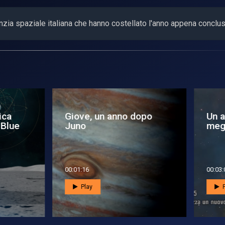
nzia spaziale italiana che hanno costellato l'anno appena conclu
anno nello spazio: il
L’inondazione della
glio del 2015
Spagna osservata dal
spazio
3:05
00:02:07
Play
Play