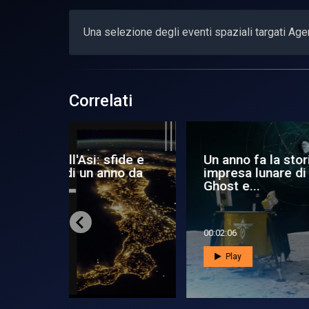
Una selezione degli eventi spaziali targati Age
Correlati
orica
Giove, un anno dopo
Un 
i Blue
Juno
me
00:01:16
00:0
Play