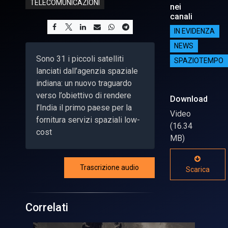
TELECOMUNICAZIONI
nei
canali
IN EVIDENZA
NEWS
Sono 31 i piccoli satelliti
SPAZIOTEMPO
lanciati dall’agenzia spaziale
indiana: un nuovo traguardo
verso l’obiettivo di rendere
Download
l’India il primo paese per la
Video
fornitura servizi spaziali low-
(16.34
cost
MB)
Trascrizione audio
Scarica
Correlati