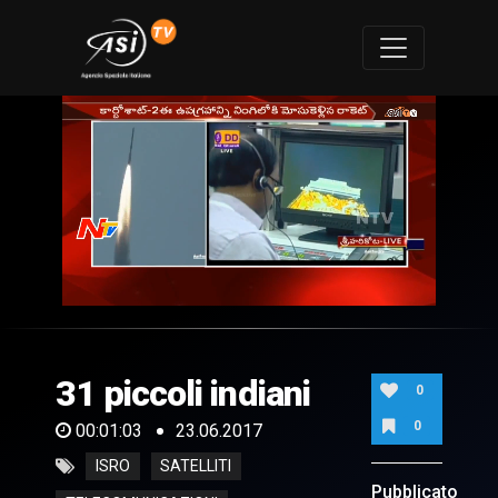
0
of
1
minute,
31 piccoli indiani
3
0
seconds
0
00:01:03
23.06.2017
ISRO
SATELLITI
Pubblicato