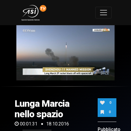
0
of
1
minute,
Lunga Marcia
31
0
seconds
nello spazio
0
00:01:31
18.10.2016
Pubblicato