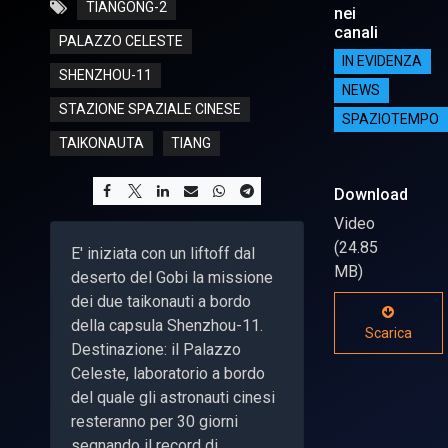
TIANGONG-2
nei
canali
PALAZZO CELESTE
IN EVIDENZA
SHENZHOU-11
NEWS
STAZIONE SPAZIALE CINESE
SPAZIOTEMPO
TAIKONAUTA
TIANG
Download
Video
(24.85
E' iniziata con un liftoff dal
MB)
deserto del Gobi la missione
dei due taikonauti a bordo
della capsula Shenzhou-11.
Scarica
Destinazione: il Palazzo
Celeste, laboratorio a bordo
del quale gli astronauti cinesi
resteranno per 30 giorni
segnando il record di