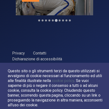
Privacy
Contatti
Dichiarazione di accessibilità
ASI Agenzia Spaziale Italiana, 2026. P.Iva 03638121008
Questo sito o gli strumenti terzi da questo utilizzati si
Sviluppato da
LPM
avvalgono di cookie necessari al funzionamento ed utili
alle finalità illustrate nella
cookie policy
. Se vuoi
saperne di più o negare il consenso a tutti o ad alcuni
Seguici su:
cookie, consulta la cookie policy. Chiudendo questo
banner, scorrendo questa pagina, cliccando su un link o
Asi su Facebook
Asi su X
Canale Asi su YouTube
proseguendo la navigazione in altra maniera, acconsenti
all'uso dei cookie.