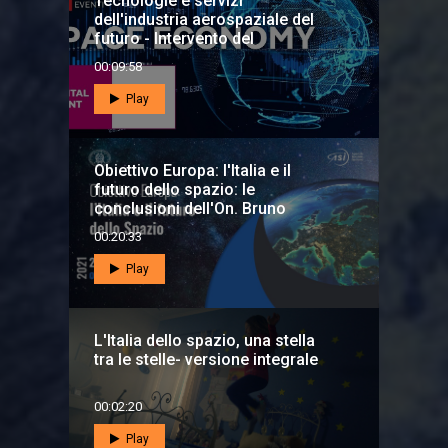
Tecnologie e servizi
dell'industria aerospaziale del
futuro - Intervento del
presidente ASI Giorgio
00:09:58
Saccoccia
Play
Obiettivo Europa: l'Italia e il
futuro dello spazio: le
conclusioni dell'On. Bruno
Tabacci
00:20:33
Play
L'Italia dello spazio, una stella
tra le stelle- versione integrale
00:02:20
Play