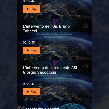
00:12:44
Play
L'intervento dell'On. Bruno
Tabacci
00:12:55
Play
L'intervento del presidente ASI
Giorgio Saccoccia
00:22:42
Play