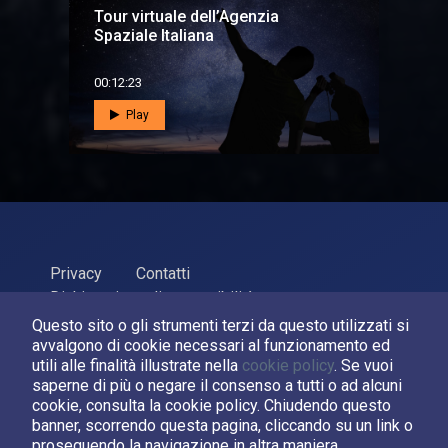
Tour virtuale dell’Agenzia
Spaziale Italiana
00:12:23
Play
Privacy
Contatti
Dichiarazione di accessibilità
Questo sito o gli strumenti terzi da questo utilizzati si
ASI Agenzia Spaziale Italiana, 2026. P.Iva 03638121008
avvalgono di cookie necessari al funzionamento ed
Sviluppato da
LPM
utili alle finalità illustrate nella
cookie policy
. Se vuoi
saperne di più o negare il consenso a tutti o ad alcuni
cookie, consulta la cookie policy. Chiudendo questo
Seguici su:
banner, scorrendo questa pagina, cliccando su un link o
proseguendo la navigazione in altra maniera,