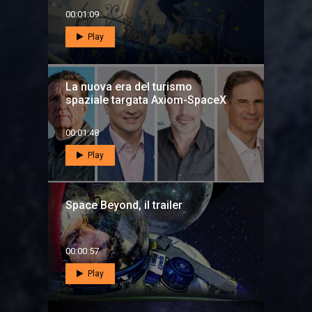
00:01:09
Play
La nuova era del turismo
spaziale targata Axiom-SpaceX
00:01:48
Play
Space Beyond, il trailer
00:00:57
Play