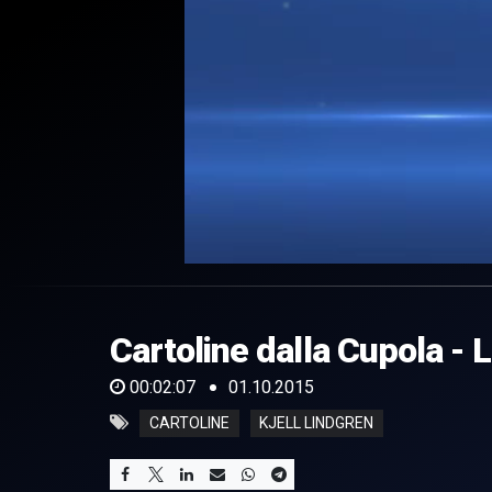
0
of
2
minutes,
Cartoline dalla Cupola - L
7
seconds
Volume
0%
00:02:07
01.10.2015
CARTOLINE
KJELL LINDGREN