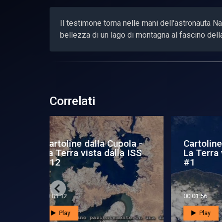
Il testimone torna nelle mani dell'astronauta N
bellezza di un lago di montagna al fascino della
Correlati
upola -
Cartoline dalla Cupola -
Car
lla Iss
La Terra vista dalla ISS
La 
#9
#7
00:01:31
00:0
Play