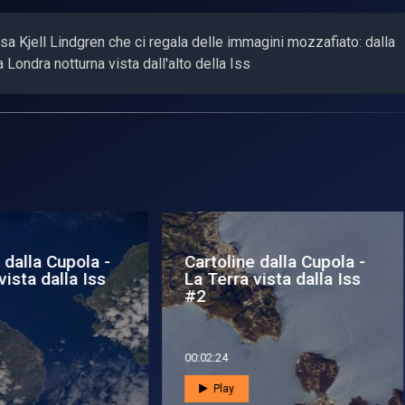
asa Kjell Lindgren che ci regala delle immagini mozzafiato: dalla
 Londra notturna vista dall'alto della Iss
toline dalla Cupola -
Cartoline dalla Cupola
Terra vista dalla ISS
La Terra vista dalla IS
#8
2:01
00:01:58
Play
Play